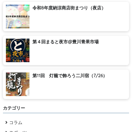
令和8年度納涼商店街まつり（夜店）
第４回まると夜市@豊川青果市場
第11回 灯籠で飾ろう二川宿（7/26）
カテゴリー
コラム