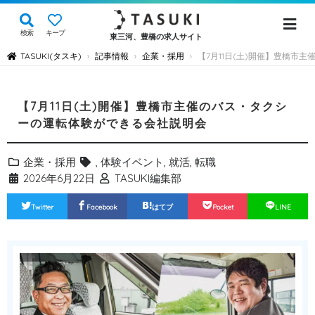
検索
キープ
東三河、豊橋の求人サイト
TASUKI(タスキ)
記事情報
企業・採用
【7月11日(土)開催】豊橋市
›
›
›
【7月11日(土)開催】豊橋市主催のバス・タクシ
ーの運転体験ができる会社説明会
企業・採用
,
体験イベント
,
就活
,
転職
2026年6月22日
TASUKI編集部
Twitter
Facebook
はてブ
Pocket
LINE