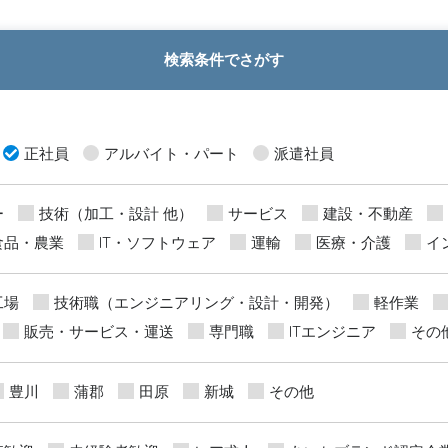
検索条件でさがす
正社員
アルバイト・パート
派遣社員
ー
技術（加工・設計 他）
サービス
建設・不動産
食品・農業
IT・ソフトウェア
運輸
医療・介護
イ
工場
技術職（エンジニアリング・設計・開発）
軽作業
販売・サービス・運送
専門職
ITエンジニア
その
豊川
蒲郡
田原
新城
その他