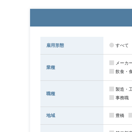
雇用形態
すべて
メーカ
業種
飲食・
製造・
職種
事務職
地域
豊橋