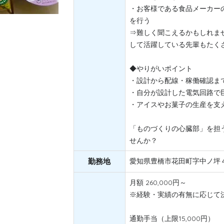
・お客様である食品メーカー
を行う
⇒難しく聞こえるかもしれま
して活躍している先輩もたく
◆やりがいポイント
・設計から配線・稼働確認ま
・自分が設計した電気回路で
・アイスやお菓子の生産を支
「ものづくりの心臓部」を担
せんか？
勤務地
愛知県豊橋市花田町字中ノ坪
月額 260,000円～
※経験・実績の有無に応じて
通勤手当（上限15,000円）