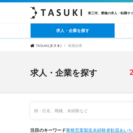
東三河、豊橋の求人・転職サ
求人・企業を探す
›
TASUKI(タスキ)
検索結果
求人・企業を探す
注目のキーワード
事務
営業
製造
未経験者歓迎
あいち