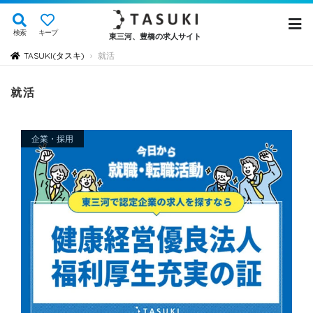
検索
キープ
東三河、豊橋の求人サイト
TASUKI(タスキ)
就活
›
就活
企業・採用