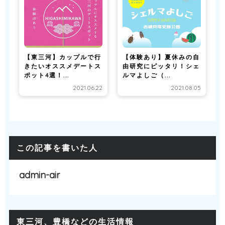
【東三河】カップルで行
【体験あり】夏休みの自
きたいオススメデートス
由研究にピッタリ！シェ
ポット4選！...
ルマよしご（...
2021.06.22
2021.08.05
この記事を書いた人
admin-air
東三河、豊橋などの生活情報