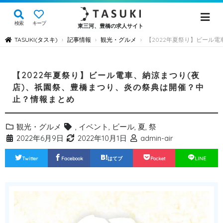
検索
キープ
東三河、豊橋の求人サイト
TASUKI(タスキ)
記事情報
観光・グルメ
【2022年夏祭り】ビール
›
›
›
【2022年夏祭り】ビール電車、納涼まつり(夜
店)、祇園祭、豊橋まつり、炎の祭典は開催？中
止？情報まとめ
観光・グルメ
,
イベント
,
ビール
,
夏
,
祭
2022年6月9日
2022年10月1日
admin-air
Twitter
Facebook
はてブ
Pocket
LINE