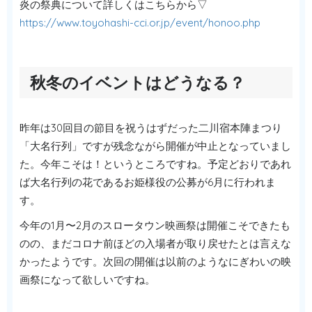
炎の祭典について詳しくはこちらから▽
https://www.toyohashi-cci.or.jp/event/honoo.php
秋冬のイベントはどうなる？
昨年は30回目の節目を祝うはずだった二川宿本陣まつり
「大名行列」ですが残念ながら開催が中止となっていまし
た。今年こそは！というところですね。予定どおりであれ
ば大名行列の花であるお姫様役の公募が6月に行われま
す。
今年の1月〜2月のスロータウン映画祭は開催こそできたも
のの、まだコロナ前ほどの入場者が取り戻せたとは言えな
かったようです。次回の開催は以前のようなにぎわいの映
画祭になって欲しいですね。