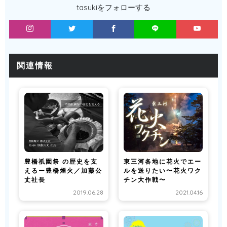
tasukiをフォローする
関連情報
豊橋祇園祭 の歴史を支
東三河各地に花火でエー
えるー豊橋煙火／加藤公
ルを送りたい〜花火ワク
丈社長
チン大作戦〜
2019.06.28
2021.04.16