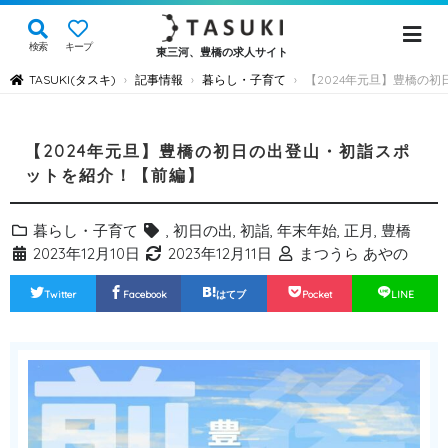
検索
キープ
東三河、豊橋の求人サイト
TASUKI(タスキ)
記事情報
暮らし・子育て
【2024年元旦】豊橋の
›
›
›
【2024年元旦】豊橋の初日の出登山・初詣スポ
ットを紹介！【前編】
暮らし・子育て
,
初日の出
,
初詣
,
年末年始
,
正月
,
豊橋
2023年12月10日
2023年12月11日
まつうら あやの
Twitter
Facebook
はてブ
Pocket
LINE