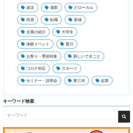
就活
蒲郡
どローカル
田原
転職
新城
企業の紹介
大学生
体験イベント
豊川
お祭り・季節特集
新しいできごと
コロナ対応
スポーツ
セミナー・説明会
東三河
起業
キーワード検索