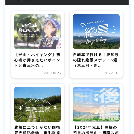
【登山・ハイキング】初
自転車で行ける！愛知県
心者が押さえたいポイン
の隠れ絶景スポット3選
トと東三河の...
（東三河・新...
2023.10.23
2022.11.01
豊橋に二つしかない国指
【2024年元旦】豊橋の
定天然記念物、葦毛湿原
初日の出登山・初詣スポ