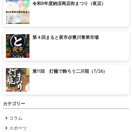
令和8年度納涼商店街まつり（夜店）
第４回まると夜市@豊川青果市場
第11回 灯籠で飾ろう二川宿（7/26）
カテゴリー
コラム
スポーツ