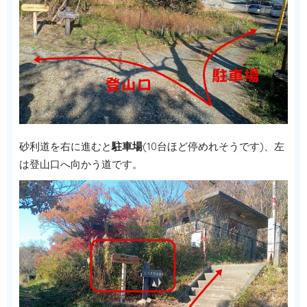
砂利道を右に進むと
駐車場
(10台ほど停めれそうです)、左
は登山口へ向かう道です。