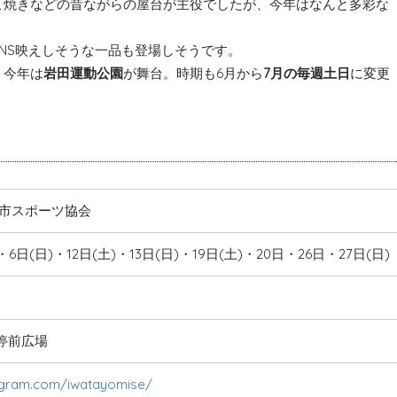
こ焼きなどの昔ながらの屋台が主役でしたが、今年はなんと多彩な
NS映えしそうな一品も登場しそうです。
、今年は
岩田運動公園
が舞台。時期も6月から
7月の毎週土日
に変更
橋市スポーツ協会
・6日(日)・12日(土)・13日(日)・19日(土)・20日・26日・27日(日)
停前広場
agram.com/iwatayomise/