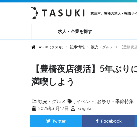
東三河、豊橋の求人・転職サ
求人・企業を探す
›
›
›
TASUKI(タスキ)
記事情報
観光・グルメ
【豊橋夜
【豊橋夜店復活】5年ぶり
満喫しよう
観光・グルメ
,
イベント
,
お祭り・季節特集
2025年6月17日
koyuki
Twitter
Facebook