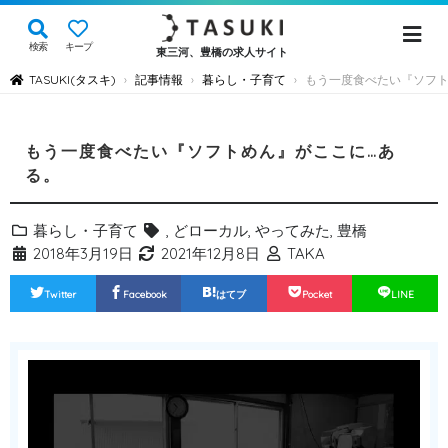
検索
キープ
東三河、豊橋の求人サイト
TASUKI(タスキ)
記事情報
暮らし・子育て
もう一度食べたい『ソフト
›
›
›
もう一度食べたい『ソフトめん』がここに…あ
る。
暮らし・子育て
,
どローカル
,
やってみた
,
豊橋
2018年3月19日
2021年12月8日
TAKA
Twitter
Facebook
はてブ
Pocket
LINE