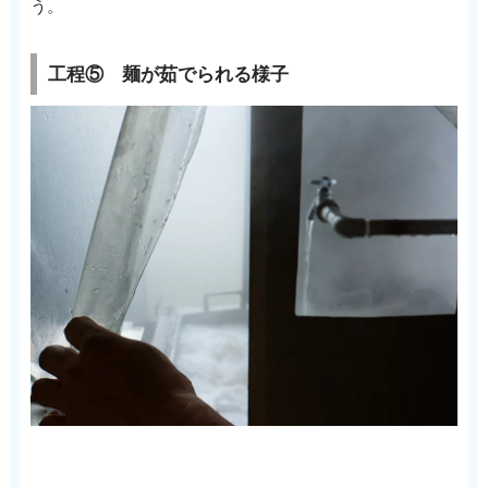
う。
工程⑤ 麺が茹でられる様子