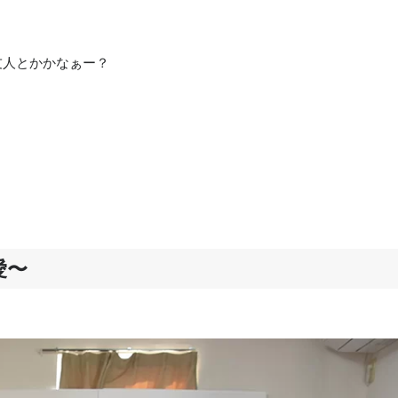
』
友人とかかなぁー？
愛〜