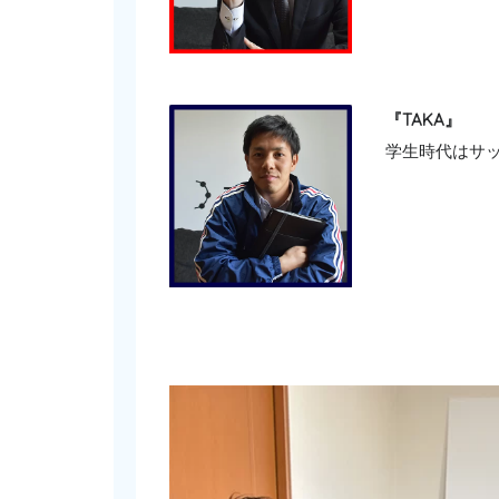
『TAKA』
学生時代はサ