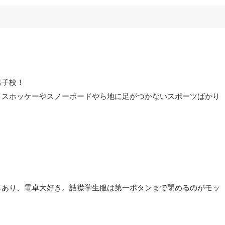
』
男子校！
イスホッケーやスノーボードやら地に足がつかないスポーツばかり
』
もあり、電卓大好き。詰襟学生服は第一ボタンまで閉めるのがモッ