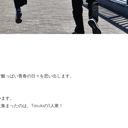
甘酸っぱい青春の日々を思い出します。
います。
まったのは、Tasukiの3人衆！