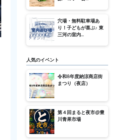
穴場・無料駐車場あ
り！子どもが喜ぶ♪ 東
三河の室内...
人気のイベント
令和8年度納涼商店街
まつり（夜店）
第４回まると夜市@豊
川青果市場