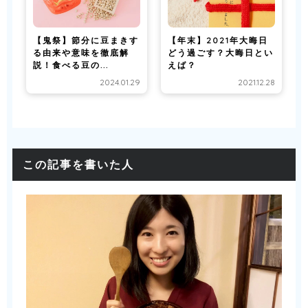
【鬼祭】節分に豆まきす
【年末】2021年大晦日
る由来や意味を徹底解
どう過ごす？大晦日とい
説！食べる豆の...
えば？
2024.01.29
2021.12.28
この記事を書いた人