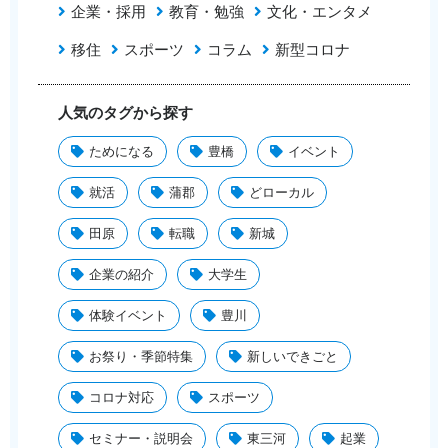
企業・採用
教育・勉強
文化・エンタメ
移住
スポーツ
コラム
新型コロナ
人気のタグから探す
ためになる
豊橋
イベント
就活
蒲郡
どローカル
田原
転職
新城
企業の紹介
大学生
体験イベント
豊川
お祭り・季節特集
新しいできごと
コロナ対応
スポーツ
セミナー・説明会
東三河
起業