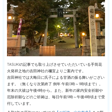
TASUKIの記事でも取り上げさせていただいている手筒花
火発祥之地の吉田神社の禰宜よりご案内です。
吉田神社では大晦日に氏子による甘酒の振る舞いがござい
ます。（無くなり次第終了 例年 午前0時～1時頃まで）。
年末の大祓は午後4時から。また、新年の家内安全祈願や
厄除祈願などのご祈祷は、毎日午前9時～午後4時頃まで受
付しています。