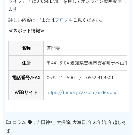
ライブ」「YouTube Live」を通じてオンライン動画配信し
ます。
詳しい内容は
HP
または
ブログ
をご覧ください。
≪スポット情報≫
名称
普門寺
住所
〒441-3104 愛知県豊橋市雲谷町ナベ山下7
電話番号/FAX
0532-41-4500 / 0532-41-4501
WEBサイト
https://fumonji727.com/index.php
コラム
,
吉田神社
,
大掃除
,
大晦日
,
年末年始
,
年越しそ
ば