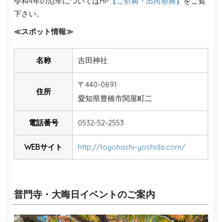
令和4年の厄年についてはHP
【ご祈祷・出向祭典】
をご覧
下さい。
≪スポット情報≫
名称
吉田神社
〒440-0891
住所
愛知県豊橋市関屋町二
電話番号
0532-52-2553
WEBサイト
http://toyohashi-yoshida.com/
普門寺・大晦日イベントのご案内