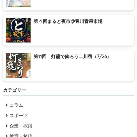
第４回まると夜市@豊川青果市場
第11回 灯籠で飾ろう二川宿（7/26）
カテゴリー
コラム
スポーツ
企業・採用
教育・勉強