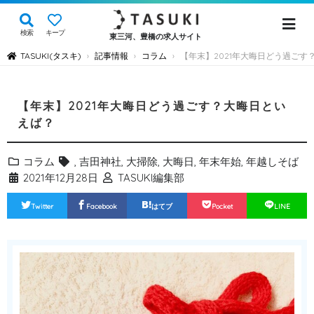
検索
キープ
東三河、豊橋の求人サイト
TASUKI(タスキ)
記事情報
コラム
【年末】2021年大晦日どう過ごす
›
›
›
【年末】2021年大晦日どう過ごす？大晦日とい
えば？
コラム
,
吉田神社
,
大掃除
,
大晦日
,
年末年始
,
年越しそば
2021年12月28日
TASUKI編集部
Twitter
Facebook
はてブ
Pocket
LINE