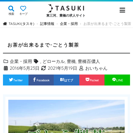
検索
キープ
東三河、豊橋の求人サイト
TASUKI(タスキ)
記事情報
企業・採用
お茶が出来るまで-ごとう製茶
›
›
›
お茶が出来るまで-ごとう製茶
企業・採用
,
どローカル
,
豊橋
,
豊橋百儂人
2016年5月23日
2021年5月19日
おいちゃん
Twitter
Facebook
はてブ
Pocket
LINE