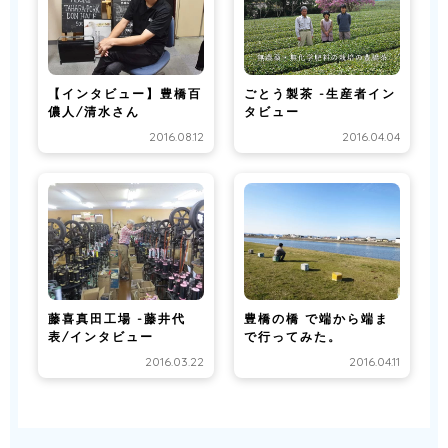
【インタビュー】豊橋百
ごとう製茶 -生産者イン
儂人/清水さん
タビュー
2016.08.12
2016.04.04
藤喜真田工場 -藤井代
豊橋の橋 で端から端ま
表/インタビュー
で行ってみた。
2016.03.22
2016.04.11