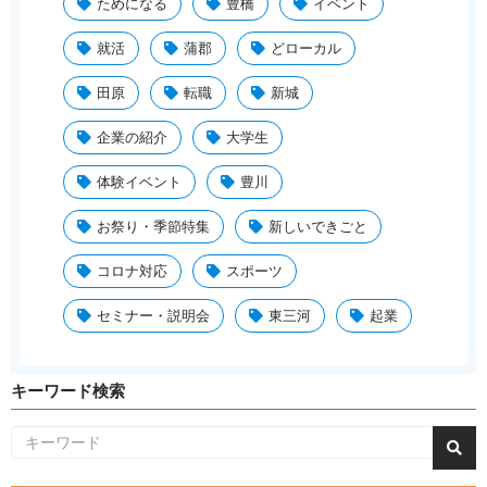
ためになる
豊橋
イベント
就活
蒲郡
どローカル
田原
転職
新城
企業の紹介
大学生
体験イベント
豊川
お祭り・季節特集
新しいできごと
コロナ対応
スポーツ
セミナー・説明会
東三河
起業
キーワード検索