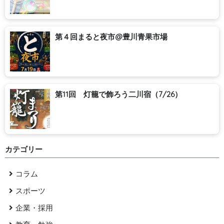
第４回まると夜市@豊川青果市場
第11回 灯籠で飾ろう二川宿（7/26）
カテゴリー
コラム
スポーツ
企業・採用