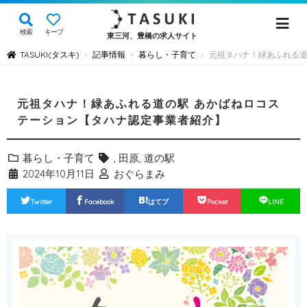
検索
キープ
東三河、豊橋の求人サイト
TASUKI(タスキ)
記事情報
暮らし・子育て
元祖タハナ！緑あふれる道
›
›
›
元祖タハナ！緑あふれる道の駅 あかばねロコス
テーション【タハナ認定事業者紹介】
暮らし・子育て
,
田原
,
道の駅
2024年10月11日
おぐらまみ
Twitter
Facebook
はてブ
Pocket
LINE