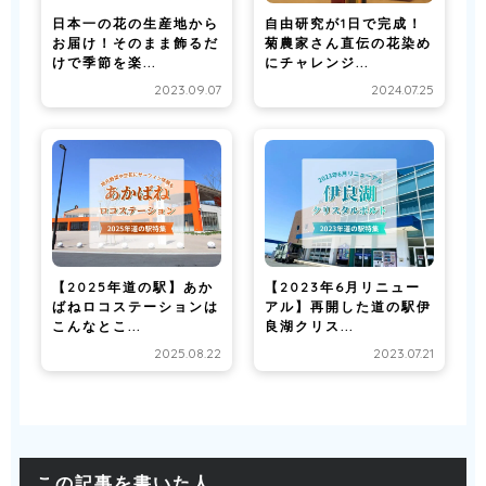
日本一の花の生産地から
自由研究が1日で完成！
お届け！そのまま飾るだ
菊農家さん直伝の花染め
けで季節を楽...
にチャレンジ...
2023.09.07
2024.07.25
【2025年道の駅】あか
【2023年6月リニュー
ばねロコステーションは
アル】再開した道の駅伊
こんなとこ...
良湖クリス...
2025.08.22
2023.07.21
この記事を書いた人