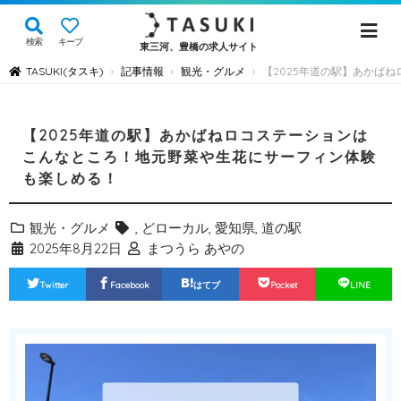
検索
キープ
東三河、豊橋の求人サイト
TASUKI(タスキ)
記事情報
観光・グルメ
【2025年道の駅】あかば
›
›
›
【2025年道の駅】あかばねロコステーションは
こんなところ！地元野菜や生花にサーフィン体験
も楽しめる！
観光・グルメ
,
どローカル
,
愛知県
,
道の駅
2025年8月22日
まつうら あやの
Twitter
Facebook
はてブ
Pocket
LINE