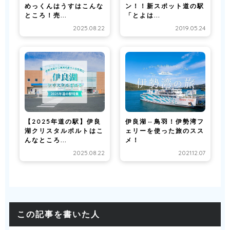
めっくんはうすはこんな
ン！！新スポット道の駅
ところ！売...
「とよは...
2025.08.22
2019.05.24
【2025年道の駅】伊良
伊良湖⇔鳥羽！伊勢湾フ
湖クリスタルポルトはこ
ェリーを使った旅のスス
んなところ...
メ！
2025.08.22
2021.12.07
この記事を書いた人