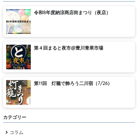
令和8年度納涼商店街まつり（夜店）
第４回まると夜市@豊川青果市場
第11回 灯籠で飾ろう二川宿（7/26）
カテゴリー
コラム