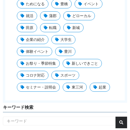
ためになる
豊橋
イベント
就活
蒲郡
どローカル
田原
転職
新城
企業の紹介
大学生
体験イベント
豊川
お祭り・季節特集
新しいできごと
コロナ対応
スポーツ
セミナー・説明会
東三河
起業
キーワード検索