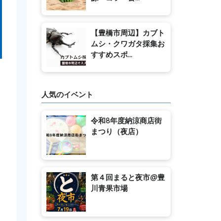
【豊橋市周辺】カブト
ムシ・クワガタ採集お
すすめスポ...
人気のイベント
令和8年度納涼商店街
まつり（夜店）
第４回まると夜市@豊
川青果市場