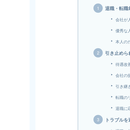
退職・転職
会社が
優秀な
本人の
引き止めら
待遇改
会社の
引き継
転職の
退職に
トラブルを