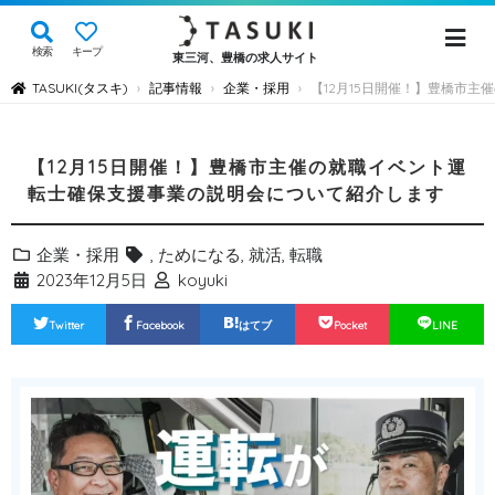
検索
キープ
東三河、豊橋の求人サイト
TASUKI(タスキ)
記事情報
企業・採用
【12月15日開催！】豊橋市
›
›
›
【12月15日開催！】豊橋市主催の就職イベント運
転士確保支援事業の説明会について紹介します
企業・採用
,
ためになる
,
就活
,
転職
2023年12月5日
koyuki
Twitter
Facebook
はてブ
Pocket
LINE