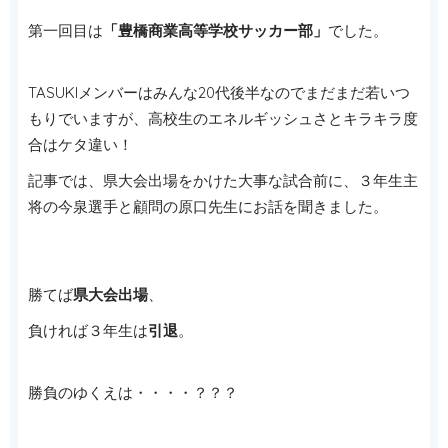
第一回目は
「豊橋商業高等学校サッカー部」
でした。
TASUKIメンバーはみんな20代後半なのでまだまだ若いつ
もりでいますが、高校生のエネルギッシュさとキラキラ度
合はケタ違い！
記事では、県大会出場をかけた大事な試合前に、３年生主
将の今泉選手と顧問の原口先生にお話を聞きました。
勝てば
県大会出場
、
負ければ３年生は
引退
。
勝負のゆくえは・・・・？？？