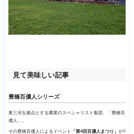
見て美味しい記事
豊橋百儂人シリーズ
東三河を拠点とする農業のスペシャリスト集団、「豊橋百
儂人」。
その豊橋百儂人によるイベント
「第4回百儂人まつり」
が9