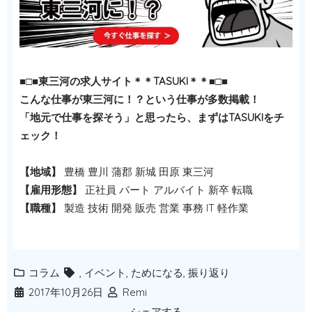
■□■東三河の求人サイト＊＊TASUKI＊＊■□■
こんな仕事が東三河に！？という仕事が多数掲載！
「地元で仕事を探そう」と思ったら、まずはTASUKIをチ
ェック！
【地域】
豊橋 豊川 蒲郡 新城 田原 東三河
【雇用形態】
正社員 パート アルバイト 新卒 転職
【職種】
製造 技術 開発 販売 営業 事務 IT 軽作業
コラム
,
イベント
,
ためになる
,
振り返り
2017年10月26日
Remi
シェアする