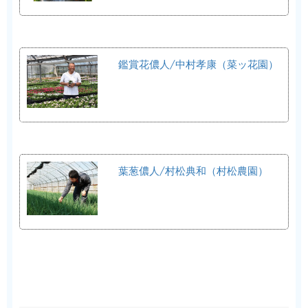
鑑賞花儂人/中村孝康（菜ッ花園）
葉葱儂人/村松典和（村松農園）