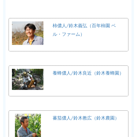
柿儂人/鈴木義弘（百年柿園 ベ
ル・ファーム）
養蜂儂人/鈴木良近（鈴木養蜂園）
蕃茄儂人/鈴木教広（鈴木農園）