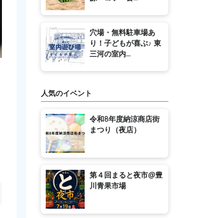
穴場・無料駐車場あ
り！子どもが喜ぶ♪ 東
三河の室内...
人気のイベント
令和8年度納涼商店街
まつり（夜店）
第４回まると夜市@豊
川青果市場