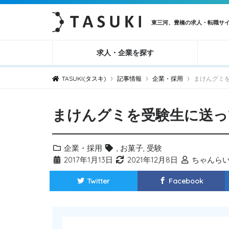
東三河、豊橋の求人・転職サ
求人・企業を探す
›
›
›
TASUKI(タスキ)
記事情報
企業・採用
まけんグミ
まけんグミを受験生に送っ
企業・採用
,
お菓子
,
受験
2017年1月13日
2021年12月8日
ちゃんら
Twitter
Facebook