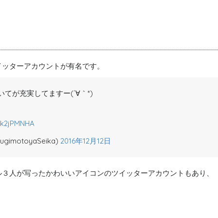
イッターアカウントが有名です。
いてが充実してますー(´∀｀*)
Z1k2jPMNHA
motoyaSeika)
2016年12月12日
ル３人が写ったかわいいアイコンのツイッターアカウントもあり、