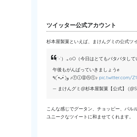
ツイッター公式アカウント
杉本屋製菓といえば、まけんグミの公式ツ
（´-`）.｡oO（今日はとてもバタバタして
午後もがんばっていきましょう✊
٩( •̀ᴗ•́ )و ♪ⓕⓘⓖⓗⓣ♪
pic.twitter.com/
— まけんグミ@杉本屋製菓【公式】 (@Sugi
こんな感じでグータン、チョッピー、パル
ユニークなツイートに和ませてくれます。