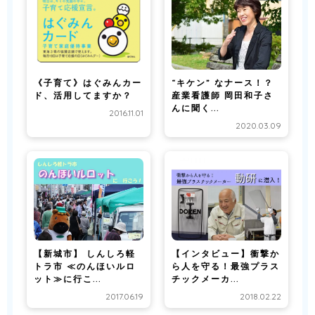
《子育て》はぐみんカー
“キケン” なナース！？
ド、活用してますか？
産業看護師 岡田和子さ
んに聞く...
2016.11.01
2020.03.09
【新城市】 しんしろ軽
【インタビュー】衝撃か
トラ市 ≪のんほいルロ
ら人を守る！最強プラス
ット≫に行こ...
チックメーカ...
2017.06.19
2018.02.22