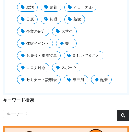
就活
蒲郡
どローカル
田原
転職
新城
企業の紹介
大学生
体験イベント
豊川
お祭り・季節特集
新しいできごと
コロナ対応
スポーツ
セミナー・説明会
東三河
起業
キーワード検索