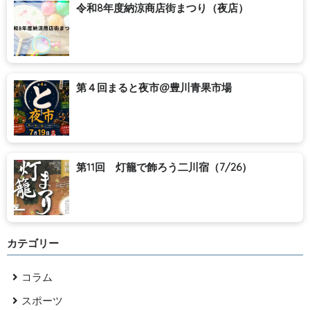
令和8年度納涼商店街まつり（夜店）
第４回まると夜市@豊川青果市場
第11回 灯籠で飾ろう二川宿（7/26）
カテゴリー
コラム
スポーツ