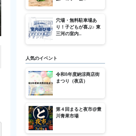
穴場・無料駐車場あ
り！子どもが喜ぶ♪ 東
三河の室内...
人気のイベント
令和8年度納涼商店街
まつり（夜店）
第４回まると夜市@豊
川青果市場