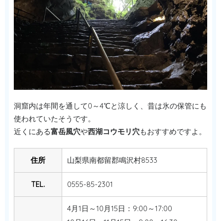
洞窟内は年間を通して0～4℃と涼しく、昔は氷の保管にも
使われていたそうです。
近くにある
富岳風穴
や
西湖コウモリ穴
もおすすめですよ。
住所
山梨県南都留郡鳴沢村8533
TEL.
0555-85-2301
4月1日～10月15日：9:00～17:00