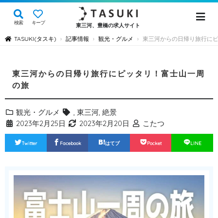
検索
キープ
東三河、豊橋の求人サイト
TASUKI(タスキ)
記事情報
観光・グルメ
東三河からの日帰り旅行に
›
›
›
東三河からの日帰り旅行にピッタリ！富士山一周
の旅
観光・グルメ
,
東三河
,
絶景
2023年2月25日
2023年2月20日
こたつ
Twitter
Facebook
はてブ
Pocket
LINE