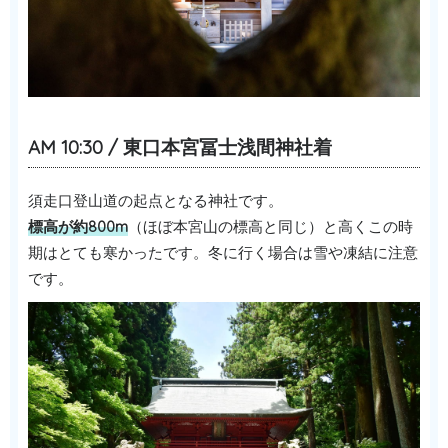
AM 10:30 / 東口本宮冨士浅間神社着
須走口登山道の起点となる神社です。
標高が約800m
（ほぼ本宮山の標高と同じ）と高くこの時
期はとても寒かったです。冬に行く場合は雪や凍結に注意
です。