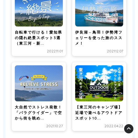
自転車で行ける！愛知県
伊良湖⇔鳥羽！伊勢湾フ
の隠れ絶景スポット3選
ェリーを使った旅のスス
（東三河・新...
メ！
2022.11.01
2021.12.07
大自然でストレス発散！
【東三河のキャンプ場】
「パラグライダー」で空
近場で遊べるアウトドア
から街を眺め...
スポット10...
2021.10.27
2022.04.22