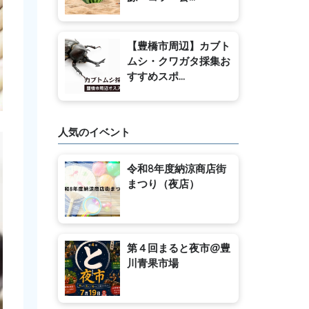
【豊橋市周辺】カブト
ムシ・クワガタ採集お
すすめスポ...
人気のイベント
令和8年度納涼商店街
まつり（夜店）
第４回まると夜市@豊
川青果市場