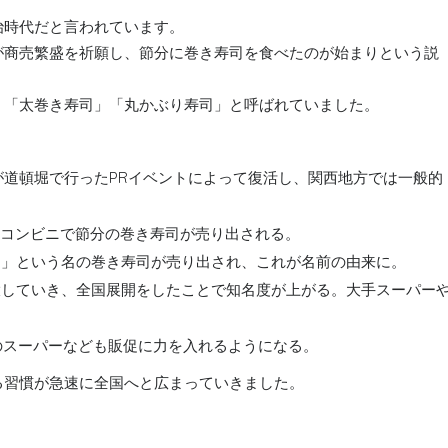
治時代だと言われています。
が商売繁盛を祈願し、節分に巻き寿司を食べたのが始まりという説
、「太巻き寿司」「丸かぶり寿司」と呼ばれていました。
が道頓堀で行ったPRイベントによって復活し、関西地方では一般的
てコンビニで節分の巻き寿司が売り出される。
き」という名の巻き寿司が売り出され、これが名前の由来に。
拡大していき、全国展開をしたことで知名度が上がる。大手スーパー
のスーパーなども販促に力を入れるようになる。
る習慣が急速に全国へと広まっていきました。