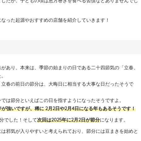
ましたが、子どもの頃は恵方巻きを食べる習慣などありませんでし
になった起源やおすすめの店舗を紹介していきます！
味があり、本来は、季節の始まりの日である二十四節気の「立春、
た。
、立春の前日の節分は、大晦日に相当する大事な日だったそうで
今では節分といえばこの日を指すようになったそうですよ。
ジが強いですが、稀に 2月2日や2月4日になる年もあるそうです！
が節分でした！そして
次回は2025年に2月2日が節分
になります。
には邪気が入りやすいと考えられており、節分には豆まきを始めと