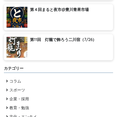
第４回まると夜市@豊川青果市場
第11回 灯籠で飾ろう二川宿（7/26）
カテゴリー
コラム
スポーツ
企業・採用
教育・勉強
文化・エンタメ