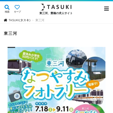
検索
キープ
東三河、豊橋の求人サイト
TASUKI(タスキ)
東三河
›
東三河