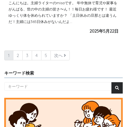
こんにちは。主婦ライターのmisaです。 年中無休で育児や家事を
がんばる、世の中の主婦の皆さ〜ん！！毎日お疲れ様です！ 最近
ゆっくり体を休められていますか？ 「土日休みの旦那とは違うん
だ！主婦には365日休みがないんだよ…
2025年5月22日
1
2
3
4
5
次へ
キーワード検索