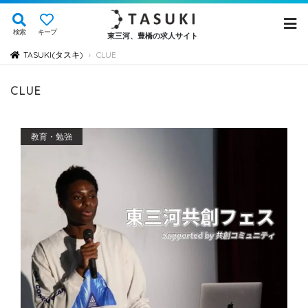
検索
キープ
東三河、豊橋の求人サイト
TASUKI(タスキ)
CLUE
›
CLUE
教育・勉強