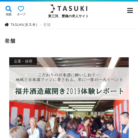
検索
キープ
東三河、豊橋の求人サイト
TASUKI(タスキ)
老舗
›
老舗
企業・採用