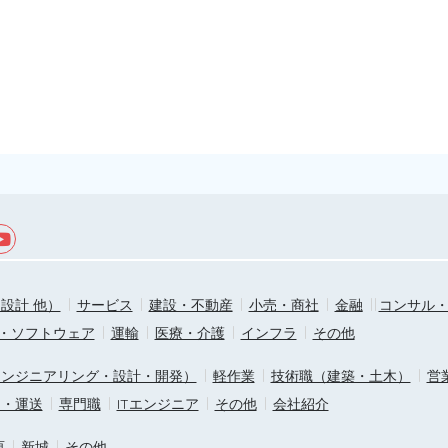
設計 他）
サービス
建設・不動産
小売・商社
金融
コンサル
T・ソフトウェア
運輸
医療・介護
インフラ
その他
エンジニアリング・設計・開発）
軽作業
技術職（建築・土木）
営
ス・運送
専門職
ITエンジニア
その他
会社紹介
原
新城
その他