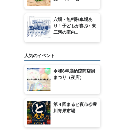
穴場・無料駐車場あ
り！子どもが喜ぶ♪ 東
三河の室内...
人気のイベント
令和8年度納涼商店街
まつり（夜店）
第４回まると夜市@豊
川青果市場