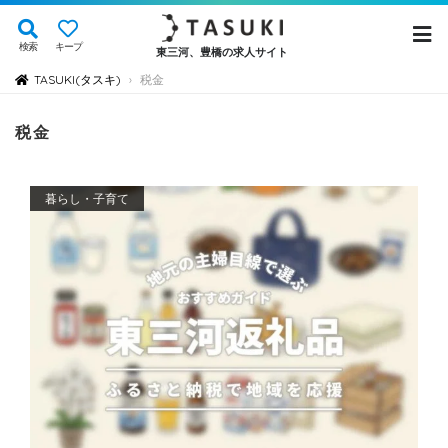
検索
キープ
東三河、豊橋の求人サイト
TASUKI(タスキ)
税金
›
税金
暮らし・子育て