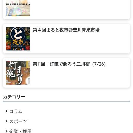
第４回まると夜市@豊川青果市場
第11回 灯籠で飾ろう二川宿（7/26）
カテゴリー
コラム
スポーツ
企業・採用