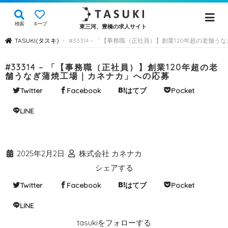
検索
キープ
東三河、豊橋の求人サイト
TASUKI(タスキ)
#33314 – 「【事務職（正社員）】創業120年超の老舗
›
#33314 – 「【事務職（正社員）】創業120年超の老
舗うなぎ蒲焼工場｜カネナカ」への応募
Twitter
Facebook
はてブ
Pocket
LINE
2025年2月2日
株式会社 カネナカ
シェアする
Twitter
Facebook
はてブ
Pocket
LINE
tasukiをフォローする