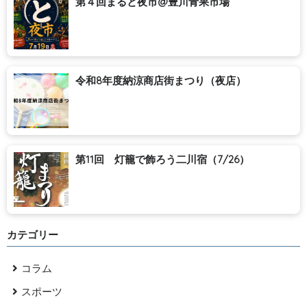
第４回まると夜市@豊川青果市場
令和8年度納涼商店街まつり（夜店）
第11回 灯籠で飾ろう二川宿（7/26）
カテゴリー
コラム
スポーツ