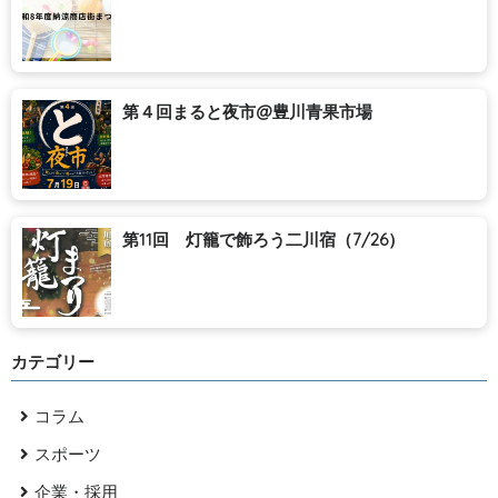
第４回まると夜市@豊川青果市場
第11回 灯籠で飾ろう二川宿（7/26）
カテゴリー
コラム
スポーツ
企業・採用