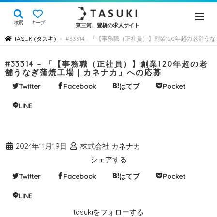
検索
キープ
東三河、豊橋の求人サイト
TASUKI(タスキ)
#33314 – 「【事務職（正社員）】創業120年超の老舗
›
#33314 – 「【事務職（正社員）】創業120年超の老
舗うなぎ蒲焼工場｜カネナカ」への応募
Twitter
Facebook
はてブ
Pocket
LINE
2024年11月19日
株式会社 カネナカ
シェアする
Twitter
Facebook
はてブ
Pocket
LINE
tasukiをフォローする