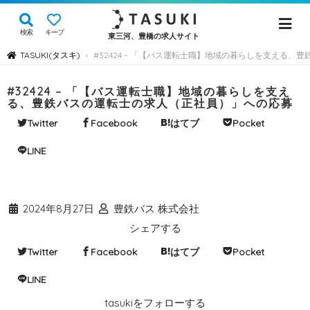
検索
キープ
東三河、豊橋の求人サイト
TASUKI(タスキ)
#32424 – 「【バス運転士職】地域の暮らしを支える
›
#32424 – 「【バス運転士職】地域の暮らしを支え
る、豊鉄バスの運転士の求人（正社員）」への応募
Twitter
Facebook
はてブ
Pocket
LINE
2024年8月27日
豊鉄バス 株式会社
シェアする
Twitter
Facebook
はてブ
Pocket
LINE
tasukiをフォローする