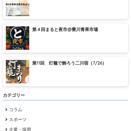
第４回まると夜市@豊川青果市場
第11回 灯籠で飾ろう二川宿（7/26）
カテゴリー
コラム
スポーツ
企業・採用