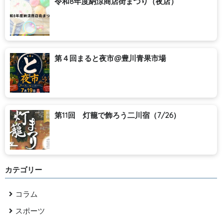
令和8年度納涼商店街まつり（夜店）
第４回まると夜市@豊川青果市場
第11回 灯籠で飾ろう二川宿（7/26）
カテゴリー
コラム
スポーツ