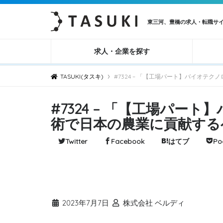
東三河、豊橋の求人・転職サ
求人・企業を探す
›
TASUKI(タスキ)
#7324 – 「【工場パート】バイオ
#7324 – 「【工場パ
術で日本の農業に貢献する
Twitter
Facebook
はてブ
Po
2023年7月7日
株式会社 ベルディ