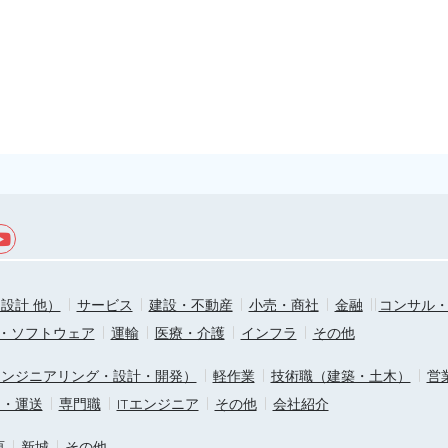
設計 他）
サービス
建設・不動産
小売・商社
金融
コンサル
T・ソフトウェア
運輸
医療・介護
インフラ
その他
エンジニアリング・設計・開発）
軽作業
技術職（建築・土木）
営
ス・運送
専門職
ITエンジニア
その他
会社紹介
原
新城
その他