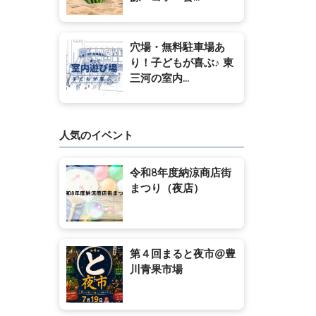
穴場・無料駐車場あ
り！子どもが喜ぶ♪ 東
三河の室内...
人気のイベント
令和8年度納涼商店街
まつり（夜店）
第４回まると夜市@豊
川青果市場