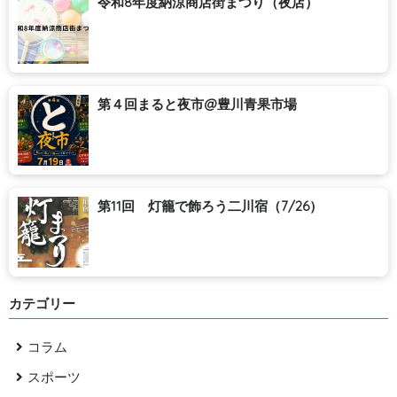
令和8年度納涼商店街まつり（夜店）
第４回まると夜市@豊川青果市場
第11回 灯籠で飾ろう二川宿（7/26）
カテゴリー
コラム
スポーツ