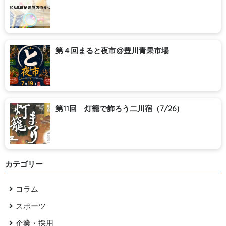
第４回まると夜市@豊川青果市場
第11回 灯籠で飾ろう二川宿（7/26）
カテゴリー
コラム
スポーツ
企業・採用