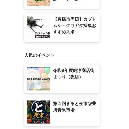
【豊橋市周辺】カブト
ムシ・クワガタ採集お
すすめスポ...
人気のイベント
令和8年度納涼商店街
まつり（夜店）
第４回まると夜市@豊
川青果市場