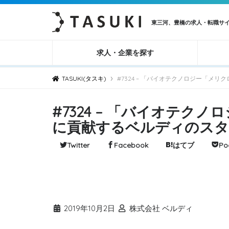
東三河、豊橋の求人・転職サ
求人・企業を探す
›
TASUKI(タスキ)
#7324 – 「バイオテクノロジー「
#7324 – 「バイオテ
に貢献するベルディのスタ
Twitter
Facebook
はてブ
Po
2019年10月2日
株式会社 ベルディ