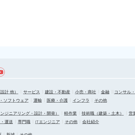
設計 他）
サービス
建設・不動産
小売・商社
金融
コンサル
T・ソフトウェア
運輸
医療・介護
インフラ
その他
エンジニアリング・設計・開発）
軽作業
技術職（建築・土木）
営
ス・運送
専門職
ITエンジニア
その他
会社紹介
原
新城
その他