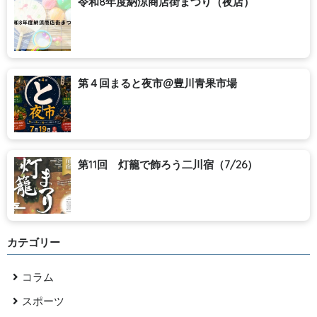
令和8年度納涼商店街まつり（夜店）
第４回まると夜市@豊川青果市場
第11回 灯籠で飾ろう二川宿（7/26）
カテゴリー
コラム
スポーツ