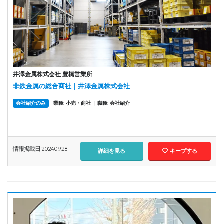
井澤金属株式会社 豊橋営業所
非鉄金属の総合商社｜井澤金属株式会社
会社紹介のみ
業種: 小売・商社
|
職種: 会社紹介
情報掲載日 2024.09.28
詳細を見る
キープする