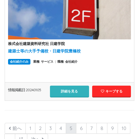
株式会社建築資料研究社 日建学院
建築士等の大手予備校・日建学院豊橋校
会社紹介のみ
業種: サービス
|
職種: 会社紹介
情報掲載日 2024.01.05
詳細を見る
キープする
前へ
1
2
3
4
5
6
7
8
9
10