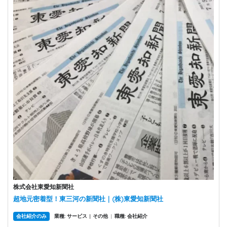
株式会社東愛知新聞社
超地元密着型！東三河の新聞社｜(株)東愛知新聞社
会社紹介のみ
業種: サービス
その他
|
職種: 会社紹介
|