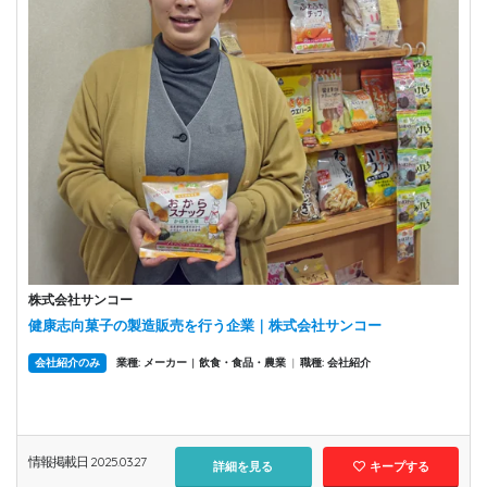
株式会社サンコー
健康志向菓子の製造販売を行う企業｜株式会社サンコー
会社紹介のみ
業種: メーカー
飲食・食品・農業
|
職種: 会社紹介
|
情報掲載日 2025.03.27
詳細を見る
キープする