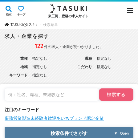
検索
キープ
東三河、豊橋の求人サイト
TASUKI(タスキ)
検索結果
›
求人・企業を探す
122
件の求人・企業が見つかりました。
業種
指定なし
職種
指定なし
地域
指定なし
こだわり
指定なし
キーワード
指定なし
検索する
注目のキーワード
事務
営業
製造
未経験者歓迎
あいちブランド認定企業
検索条件でさがす
▼
Open