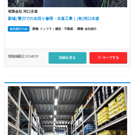
有限会社 河口水道
新城/豊川での水回り修理・水道工事｜(有)河口水道
会社紹介のみ
業種: インフラ
建設・不動産
|
職種: 会社紹介
|
情報掲載日 2024.10.31
詳細を見る
キープする