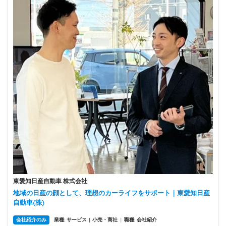
東愛知日産自動車 株式会社
地域の日産の顔として、理想のカーライフをサポート｜東愛知日産
自動車(株)
会社紹介のみ
業種: サービス
小売・商社
|
職種: 会社紹介
|