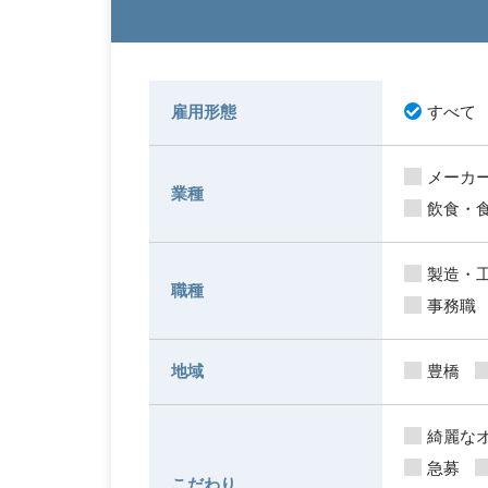
雇用形態
すべて
メーカ
業種
飲食・
製造・
職種
事務職
地域
豊橋
綺麗な
急募
こだわり