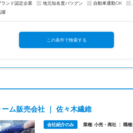
ブランド認定企業
地元知名度バツグン
自動車通勤OK
活躍
この条件で検索する
ーム販売会社 ｜ 佐々木繊維
会社紹介のみ
業種: 小売・商社
|
職種