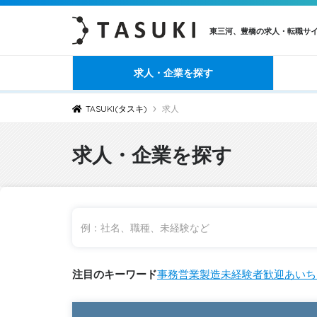
東三河、豊橋の求人・転職サ
求人・企業を探す
›
TASUKI(タスキ)
求人
求人・企業を探す
注目のキーワード
事務
営業
製造
未経験者歓迎
あいち