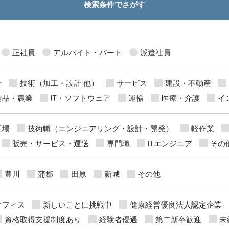
検索条件でさがす
正社員
アルバイト・パート
派遣社員
ー
技術（加工・設計 他）
サービス
建設・不動産
食品・農業
IT・ソフトウェア
運輸
医療・介護
イ
工場
技術職（エンジニアリング・設計・開発）
軽作業
販売・サービス・運送
専門職
ITエンジニア
その
豊川
蒲郡
田原
新城
その他
オフィス
新しいことに挑戦中
健康経営優良法人認定企業
資格取得支援制度あり
経験者優遇
第二新卒歓迎
未