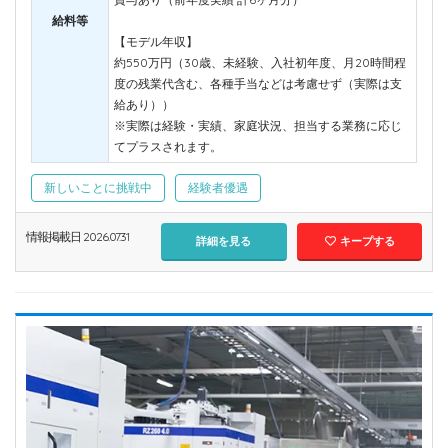
給料等
【モデル年収】
約550万円（30歳、未経験、入社初年度、月20時間程
度の残業代含む、各種手当などは考慮せず（実際は支
給あり））
※実際は経験・実績、家庭状況、担当する業務に応じ
てプラスされます。
新しいことに挑戦中
経験者優遇
情報掲載日 2026.07.31
詳細を見る
キープする