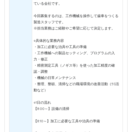
ている会社です。
今回募集するのは、工作機械を操作して歯車をつくる
製造スタッフです。
※担当業務はご経験やご希望に応じて決定します。
○具体的な業務内容
・加工に必要な治具や工具の準備
・工作機械への製品セッティング、プログラムの入
力・修正
・精密測定工具（ノギス等）を使った加工精度の確
認・調整
・機械の日常メンテナンス
・整理、整頓、清掃などの職場環境の改善活動（5S活
動など）
○1日の流れ
【8:00～】設備の清掃
【8:10～】加工に必要な工具や治具の準備