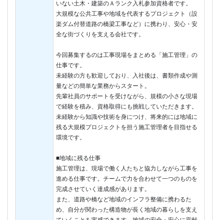
いない土木・建築のＡランク入札参加資格者です。
大規模な公共工事や地域を代表するプロジェクト（設
楽ダム付替道路の橋梁工事など）に携わり、安心・安
全な街づくりを支える会社です。
今回募集するのは工事現場をまとめる「施工管理」の
仕事です。
未経験の方も歓迎しており、入社後は、書類作成や測
量などの簡単な業務からスタート。
先輩社員のサポートを受けながら、規模の小さな現場
で経験を積み、資格取得にも挑戦していただきます。
未経験から知識や技術を身につけ、将来的には地域に
残る大規模プロジェクトを担う施工管理者を目指せる
環境です。
■地域に残る仕事
施工管理は、現場で働く人たちと協力しながら工事を
進める仕事です。チームで力を合わせて一つのものを
完成させていく達成感があります。
また、道路や橋など地域のインフラ整備に携わるた
め、自分が関わった構造物が長く地域の暮らしを支え
ていくことを実感できます。地域の安全・安心に貢献