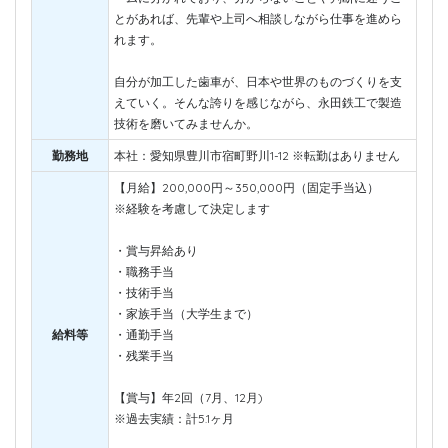
とがあれば、先輩や上司へ相談しながら仕事を進めら
れます。
自分が加工した歯車が、日本や世界のものづくりを支
えていく。そんな誇りを感じながら、永田鉄工で製造
技術を磨いてみませんか。
勤務地
本社：愛知県豊川市宿町野川1-12 ※転勤はありません
【月給】200,000円～350,000円（固定手当込）
※経験を考慮して決定します
・賞与昇給あり
・職務手当
・技術手当
・家族手当（大学生まで）
給料等
・通勤手当
・残業手当
【賞与】年2回（7月、12月)
※過去実績：計5.1ヶ月