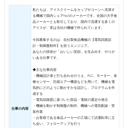
私たちは、アイスクリームをカップやコーンへ充填す
る機械で国内シェアNo.1のメーカーです。全国の大手食
品メーカーとも取引しており、国内で流通する多くの
アイスが、実は当社の機械で作られています。
今回募集するのは、自社製食品機械の【電気回路設
計・制御盤制作】を担うエンジニア。
あなたの技術が「おいしい笑顔」を生み出す、やりが
いある仕事です。
◆主な仕事内容
・機械設計者と打ち合わせのうえ、PLC、モーター、各
種センサー、圧縮エアー機器などを用いて、機械を電
気的にどのように動かすかを設計し、プログラムを作
成する
・電気回路図に基づいた部品・電材の選定や発注
・機械を動かす制御盤の制作、機械への電気配線・実
仕事の内容
装作業
・お客様である食品メーカーの工場にて試運転等に立
ち会い、フォローアップを行う