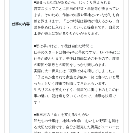
■決まった担当があるから、じっくり覚えられる
営業スタッフごとに担当の野菜・果物等が決まってい
ます。そのため、作物の知識や産地とのつながりも自
然と深まります。「この時期は鍋物が増えるから、白
仕事の内容
菜を多めに仕入れよう」といった提案もでき、自分の
工夫が売上に繋がるやりがいがあります。
■朝は早いけど、午後は自由な時間に
仕事のスタートは朝4時半と早めですが、13〜14時には
仕事が終わります。午後は自由に過ごせるので、趣味
の時間や家族との時間をしっかり楽しめます。
実際に大一青果には「夜勤で体を壊してしまった」
「子どもが生まれて家族と夕飯を一緒に食べたいと思
った」という理由で転職してきた人もいます。
生活リズムを整えやすく、健康的に働けるのもこの仕
事の魅力。朝は道も空いているので、通勤も快適で
す！
■東三河の「食」を支えるやりがい
私たちの仕事は、地域の食卓に“おいしい野菜”を届け
る大切な役目です。自分が販売した野菜がスーパーに