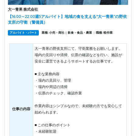
大一青果 株式会社
【16:00～22:00週5アルバイト】地域の食を支える“大一青果”の野依
支所の守衛（警備員）
アルバイト・パート
業種: 小売・商社
飲食・食品・農業
|
職種: 軽作業
|
大一青果の野依支所にて、守衛業務をお願いします。
場内の見回りや清掃、伝票の確認などを行い、施設が
安全に運営できるようサポートするお仕事です。
■ 主な業務内容
・場内の見回り、管理
・場内や周辺の清掃
・伝票のチェック、確認作業
作業内容はシンプルなので、未経験の方でも安心して
仕事の内容
始められます。
■ この仕事のポイント
・未経験歓迎