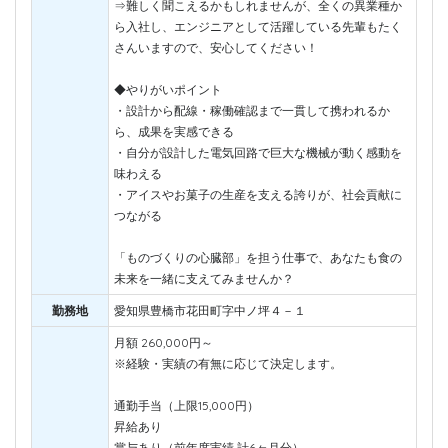
⇒難しく聞こえるかもしれませんが、全くの異業種か
ら入社し、エンジニアとして活躍している先輩もたく
さんいますので、安心してください！
◆やりがいポイント
・設計から配線・稼働確認まで一貫して携われるか
ら、成果を実感できる
・自分が設計した電気回路で巨大な機械が動く感動を
味わえる
・アイスやお菓子の生産を支える誇りが、社会貢献に
つながる
「ものづくりの心臓部」を担う仕事で、あなたも食の
未来を一緒に支えてみませんか？
勤務地
愛知県豊橋市花田町字中ノ坪４－１
月額 260,000円～
※経験・実績の有無に応じて決定します。
通勤手当（上限15,000円）
昇給あり
賞与あり（前年度実績 計6ヶ月分）