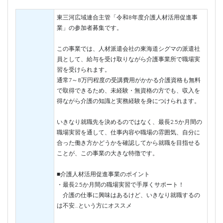
東三河広域連合主管「令和8年度介護人材活用促進事
業」の参加者募集です。
この事業では、人材派遣会社の東海道シグマの派遣社
員として、給与を受け取りながら介護事業所で職場実
習を受けられます。
通常7～8万円程度の受講費用がかかる介護資格も無料
で取得できるため、未経験・無資格の方でも、収入を
得ながら介護の知識と実務経験を身につけられます。
いきなり就職先を決めるのではなく、最長2.5か月間の
職場実習を通して、仕事内容や職場の雰囲気、自分に
合った働き方かどうかを確認してから就職を目指せる
ことが、この事業の大きな特徴です。
■介護人材活用促進事業のポイント
・最長2.5か月間の職場実習で手厚くサポート！
介護の仕事に興味はあるけど、いきなり就職するの
は不安…という方にオススメ