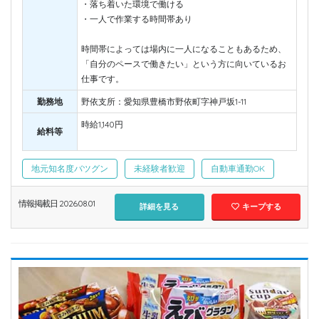
・落ち着いた環境で働ける
・一人で作業する時間帯あり
時間帯によっては場内に一人になることもあるため、
「自分のペースで働きたい」という方に向いているお
仕事です。
勤務地
野依支所：愛知県豊橋市野依町字神戸坂1-11
時給1,140円
給料等
地元知名度バツグン
未経験者歓迎
自動車通勤OK
情報掲載日 2026.08.01
詳細を見る
キープする