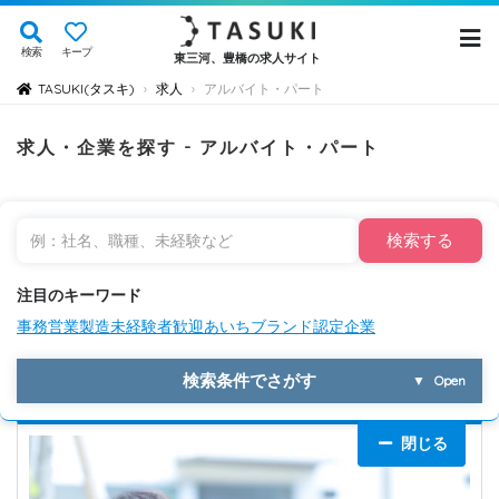
検索
キープ
東三河、豊橋の求人サイト
TASUKI(タスキ)
求人
アルバイト・パート
›
›
求人・企業を探す - アルバイト・パート
検索する
注目のキーワード
事務
営業
製造
未経験者歓迎
あいちブランド認定企業
検索条件でさがす
▼
Open
閉じる