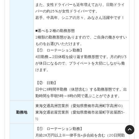
また、女性ドライバーも近年増えており、日勤ドライ
バーの約25％が女性ドライバーです。
若手、中高年、シニアの方々、みなさん活躍中です！
■選べる２種の勤務形態
2種類の勤務形態がありますので、ご自身の働きやすい
ものをお選びいただけます。
【① ローテーション勤務】
4日勤務→2日休暇を繰り返す勤務形態です。月の約1/3
が休日になるので、プライベートを大切にしながら働
けます。
【② 日勤】
日中に8時間半勤務（休憩含む）する勤務形態です。出
勤時間を早朝5時～8時の間で選ぶことができます。
東海交通高洲営業所（愛知県豊橋市高洲町字高洲10）
勤務地
東海交通岩屋営業所（愛知県豊橋市岩屋町字岩屋西5-
1）
【① ローテーション勤務】
月給28万円以上※一律手当+歩合給を含む（20日間勤