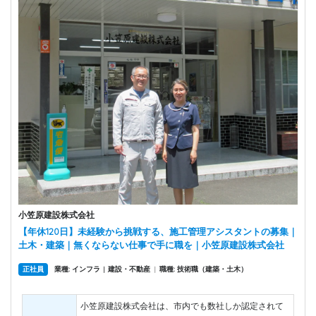
小笠原建設株式会社
【年休120日】未経験から挑戦する、施工管理アシスタントの募集｜
土木・建築｜無くならない仕事で手に職を｜小笠原建設株式会社
正社員
業種: インフラ
建設・不動産
|
職種: 技術職（建築・土木）
|
小笠原建設株式会社は、市内でも数社しか認定されて