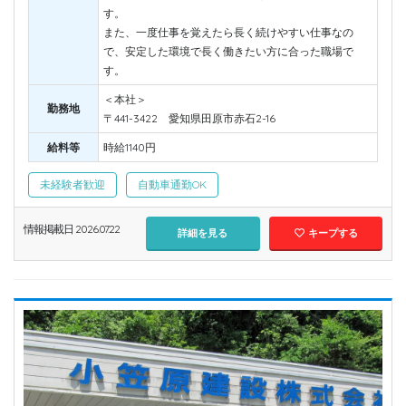
す。
また、一度仕事を覚えたら長く続けやすい仕事なの
で、安定した環境で長く働きたい方に合った職場で
す。
＜本社＞
勤務地
〒441-3422 愛知県田原市赤石2-16
給料等
時給1140円
未経験者歓迎
自動車通勤OK
情報掲載日 2026.07.22
詳細を見る
キープする