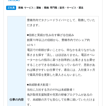
正社員
業種: サービス
運輸
|
職種: 専門職
販売・サービス・運送
|
|
豊橋市内でタクシードライバーとして、勤務していた
だきます。
■信頼と実績が生み出す稼げる仕組み
創業70年以上の信頼から、豊橋市内でのシェア約
60％！
電話での依頼が多いことから、街なかを走りながらお
客さまを探す「流し」はほぼありません。電話オペレ
ーターからの指示に基づき効率的にお客さまをお乗せ
することができる仕組みになっているので、意欲があ
れば稼ぎやすいお仕事です。過去には、入社後３ヶ月
で最高月収を更新した新人さんもいました。
■未経験者大歓迎！
当社に入社する方の95%は未経験者！
免許取得支援制度や充実の研修プログラムがあるの
仕事の内容
で、未経験の方でも安心して仕事に就いていただけま
す。