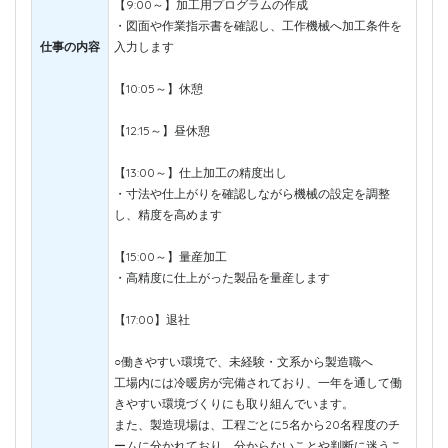
【9:00～】加工用プログラムの作成
・図面や作業指示書を確認し、工作機械へ加工条件を
仕事の内容
入力します
【10:05～】休憩
【12:15～】昼休憩
【13:00～】仕上加工の精度出し
・寸法や仕上がりを確認しながら機械の設定を調整
し、精度を高めます
【15:00～】量産加工
・高精度に仕上がった製品を量産します
【17:00】退社
○働きやすい環境で、未経験・文系から製造職へ
工場内には冷暖房が完備されており、一年を通して働
きやすい環境づくりにも取り組んでいます。
また、製造現場は、工程ごとに5名から20名程度のチ
ームに分かれており、分からないことや判断に迷うこ