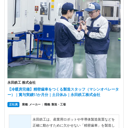
永田鉄工 株式会社
【冷暖房完備】精密歯車をつくる製造スタッフ（マシンオペレータ
ー）｜賞与実績5.1か月分｜土日休み｜永田鉄工株式会社
正社員
業種: メーカー
|
職種: 製造・工場
永田鉄工は、産業用ロボットや半導体製造装置などを
正確に動かすために欠かせない「精密歯車」を製造し