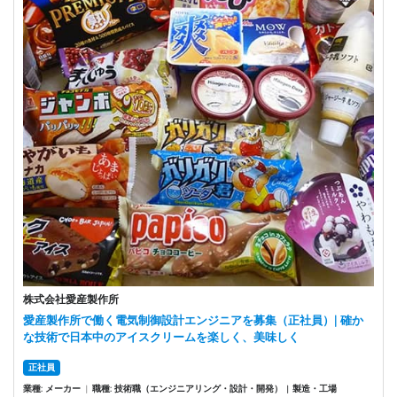
株式会社愛産製作所
愛産製作所で働く電気制御設計エンジニアを募集（正社員）| 確か
な技術で日本中のアイスクリームを楽しく、美味しく
正社員
業種: メーカー
|
職種: 技術職（エンジニアリング・設計・開発）
製造・工場
|