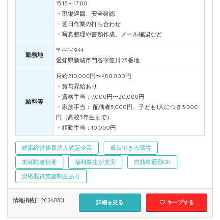
15:15～17:00
・現場巡回、安全確認
・翌日作業の打ち合わせ
・写真整理や書類作成、メール確認など
〒441-1944
勤務地
愛知県新城市門谷字笠川25番地
月給210,000円〜400,000円
・賞与昇給あり
・資格手当：7,000円〜20,000円
給料等
・家族手当： 配偶者5,000円、子ども1人につき3,000
円（高校3年生まで）
・精勤手当：10,000円
健康経営優良法人認定企業
成長できる環境
未経験者歓迎
福利厚生が充実
自動車通勤OK
資格取得支援制度あり
情報掲載日 2026.07.01
詳細を見る
キープする