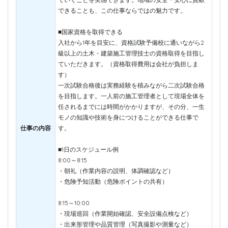
できることも、この仕事ならではの魅力です。
■国家資格を取得できる
入社から1年を目安に、資格試験予備校に通いながら2
級以上の土木・建築施工管理技士の資格取得を目指し
ていただきます。（資格取得費用は会社が負担しま
す）
一次試験合格後は実務経験を積みながら二次試験合格
を目指します。一人前の施工管理者として現場全体を
任されるまでには時間がかかりますが、その分、一生
モノの知識や技術を身につけることができる仕事で
仕事の内容
す。
■1日のスケジュール例
8:00～8:15
・朝礼（作業内容の説明、体調確認など）
・危険予知活動（危険ポイントの共有）
8:15～10:00
・現場巡回（作業開始確認、安全設備点検など）
・出来形管理や品質管理（写真撮影や測量など）