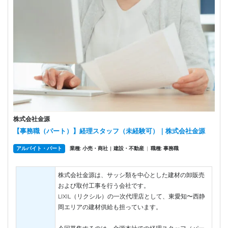
株式会社金源
【事務職（パート）】経理スタッフ（未経験可）｜株式会社金源
アルバイト・パート
業種: 小売・商社
建設・不動産
|
職種: 事務職
|
株式会社金源は、サッシ類を中心とした建材の卸販売
および取付工事を行う会社です。
LIXIL（リクシル）の一次代理店として、東愛知〜西静
岡エリアの建材供給も担っています。