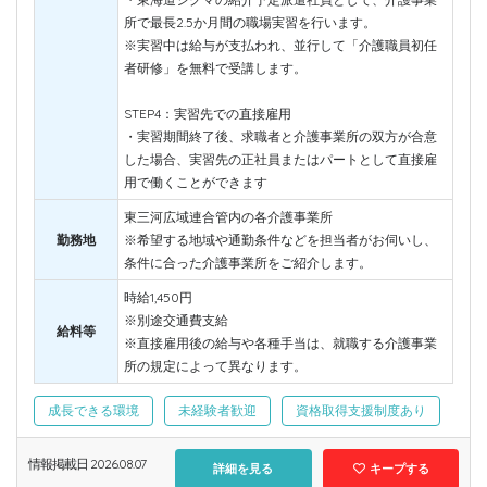
所で最長2.5か月間の職場実習を行います。
※実習中は給与が支払われ、並行して「介護職員初任
者研修」を無料で受講します。
STEP4：実習先での直接雇用
・実習期間終了後、求職者と介護事業所の双方が合意
した場合、実習先の正社員またはパートとして直接雇
用で働くことができます
東三河広域連合管内の各介護事業所
勤務地
※希望する地域や通勤条件などを担当者がお伺いし、
条件に合った介護事業所をご紹介します。
時給1,450円
※別途交通費支給
給料等
※直接雇用後の給与や各種手当は、就職する介護事業
所の規定によって異なります。
成長できる環境
未経験者歓迎
資格取得支援制度あり
情報掲載日 2026.08.07
詳細を見る
キープする