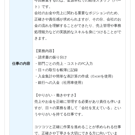
今回募集するのは、金源本社での経理スタッフ（パー
ト）です。
会社のお金や売上に関わる重要なポジションのため、
正確さや責任感が求められますが、その分、会社のお
金の流れを理解することができたり、売上管理や事務
処理能力などの実践的なスキルを身につけることがで
きます。
【業務内容】
・請求書の振り分け
仕事の内容
・部門ごとの売上・コストのPC入力
・日々の取引を帳簿に記録
・入金集計や簡単な表計算の作成（Excelを使用）
・銀行への入金（社用車使用）
【やりがい・働きやすさ】
売上やお金を正確に管理する必要があり責任も伴いま
すが、日々の業務を通して「会社を支えている」とい
うやりがいを持てる仕事です。
コツコツと正確に作業を進めることが求められる仕事
で、正確さや丁寧さを大切にできる方に向いていま