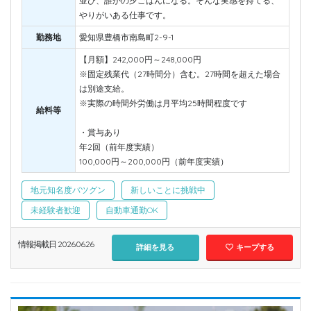
並び、誰かの夕ごはんになる。そんな実感を持てる、
やりがいある仕事です。
勤務地
愛知県豊橋市南島町2-9-1
【月額】242,000円～248,000円
※固定残業代（27時間分）含む。27時間を超えた場合
は別途支給。
※実際の時間外労働は月平均25時間程度です
給料等
・賞与あり
年2回（前年度実績）
100,000円～200,000円（前年度実績）
地元知名度バツグン
新しいことに挑戦中
未経験者歓迎
自動車通勤OK
情報掲載日 2026.06.26
詳細を見る
キープする