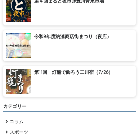
第４回まると夜市@豊川青果市場
令和8年度納涼商店街まつり（夜店）
第11回 灯籠で飾ろう二川宿（7/26）
カテゴリー
コラム
スポーツ