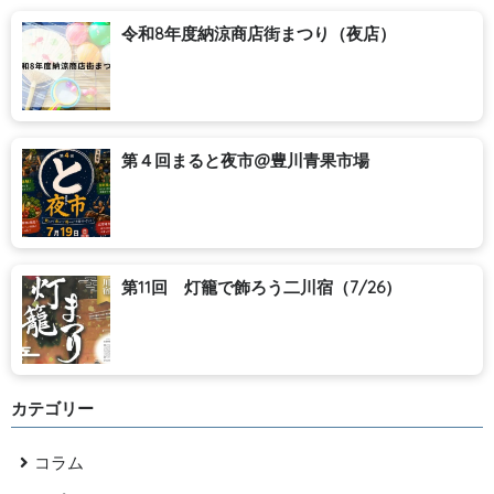
令和8年度納涼商店街まつり（夜店）
第４回まると夜市@豊川青果市場
第11回 灯籠で飾ろう二川宿（7/26）
カテゴリー
コラム