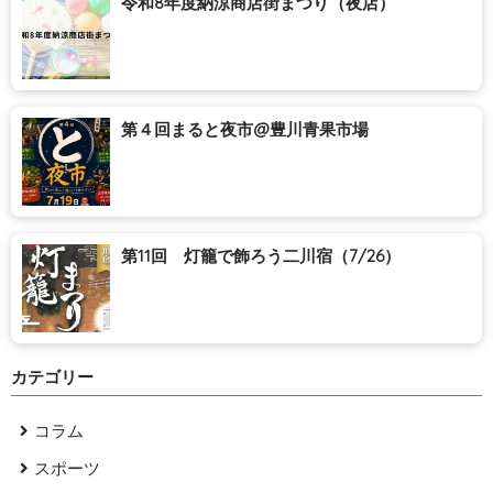
令和8年度納涼商店街まつり（夜店）
第４回まると夜市@豊川青果市場
第11回 灯籠で飾ろう二川宿（7/26）
カテゴリー
コラム
スポーツ