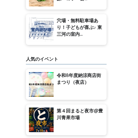
穴場・無料駐車場あ
り！子どもが喜ぶ♪ 東
三河の室内...
人気のイベント
令和8年度納涼商店街
まつり（夜店）
第４回まると夜市@豊
川青果市場