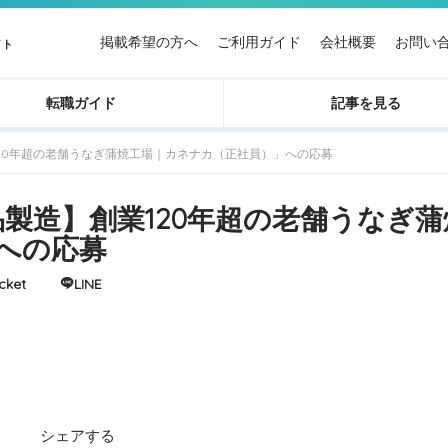
掲載希望の方へ
ご利用ガイド
会社概要
お問い
イト
転職ガイド
記事を見る
創業120年超の老舗うなぎ蒲焼工場｜カネナカ（正社員）」への応募
加工品製造】創業120年超の老舗うなぎ
への応募
cket
LINE
シェアする