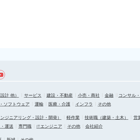
設計 他）
サービス
建設・不動産
小売・商社
金融
コンサル
T・ソフトウェア
運輸
医療・介護
インフラ
その他
エンジニアリング・設計・開発）
軽作業
技術職（建築・土木）
営
ス・運送
専門職
ITエンジニア
その他
会社紹介
原
新城
その他