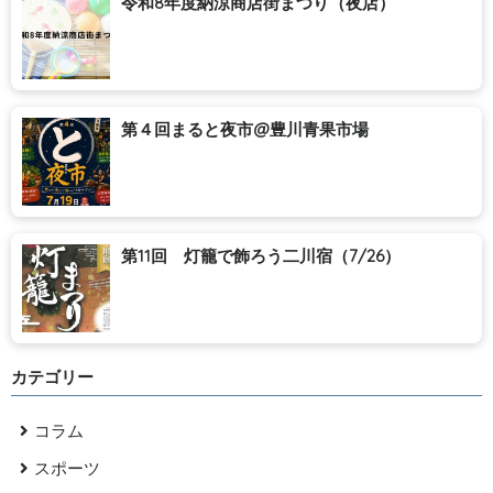
令和8年度納涼商店街まつり（夜店）
第４回まると夜市@豊川青果市場
第11回 灯籠で飾ろう二川宿（7/26）
カテゴリー
コラム
スポーツ