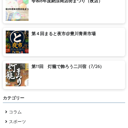
令和8年度納涼商店街まつり（夜店）
第４回まると夜市@豊川青果市場
第11回 灯籠で飾ろう二川宿（7/26）
カテゴリー
コラム
スポーツ