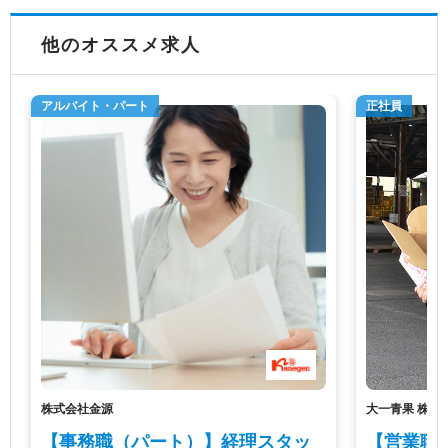
他のオススメ求人
アルバイト・パート
正社員
株式会社金源
大一青果 株式
【事務職（パート）】経理スタッ
【営業職