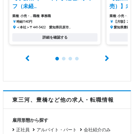
フ（未経...
売）】未経験
業種: 小売・...
職種: 事務職
業種: 小売・...
職
時給1140円
【月額】242,00
＜本社＞〒441-3422 愛知県田原市...
愛知県豊橋市南
詳細を確認する
東三河、豊橋など他の求人・転職情報
雇用形態から探す
正社員
アルバイト・パート
会社紹介のみ