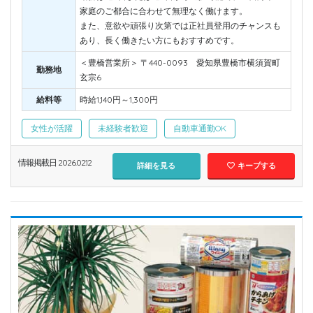
家庭のご都合に合わせて無理なく働けます。
また、意欲や頑張り次第では正社員登用のチャンスも
あり、長く働きたい方にもおすすめです。
＜豊橋営業所＞ 〒440-0093 愛知県豊橋市横須賀町
勤務地
玄宗6
給料等
時給1,140円～1,300円
女性が活躍
未経験者歓迎
自動車通勤OK
情報掲載日 2026.02.12
詳細を見る
キープする