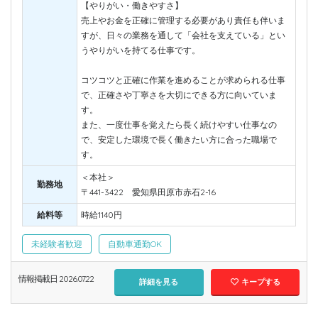
【やりがい・働きやすさ】
売上やお金を正確に管理する必要があり責任も伴いま
すが、日々の業務を通して「会社を支えている」とい
うやりがいを持てる仕事です。
コツコツと正確に作業を進めることが求められる仕事
で、正確さや丁寧さを大切にできる方に向いていま
す。
また、一度仕事を覚えたら長く続けやすい仕事なの
で、安定した環境で長く働きたい方に合った職場で
す。
＜本社＞
勤務地
〒441-3422 愛知県田原市赤石2-16
給料等
時給1140円
未経験者歓迎
自動車通勤OK
情報掲載日 2026.07.22
詳細を見る
キープする