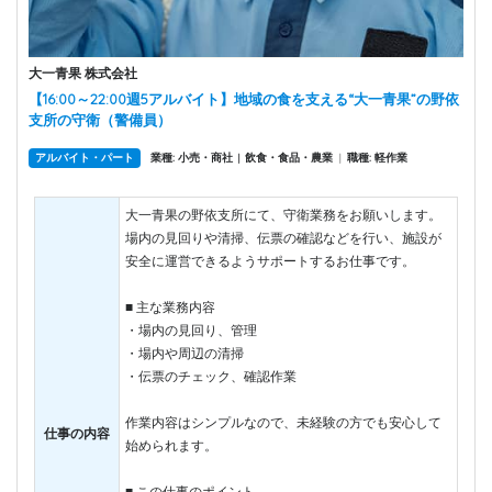
大一青果 株式会社
【16:00～22:00週5アルバイト】地域の食を支える“大一青果”の野依
支所の守衛（警備員）
アルバイト・パート
業種: 小売・商社
飲食・食品・農業
|
職種: 軽作業
|
大一青果の野依支所にて、守衛業務をお願いします。
場内の見回りや清掃、伝票の確認などを行い、施設が
安全に運営できるようサポートするお仕事です。
■ 主な業務内容
・場内の見回り、管理
・場内や周辺の清掃
・伝票のチェック、確認作業
作業内容はシンプルなので、未経験の方でも安心して
仕事の内容
始められます。
■ この仕事のポイント