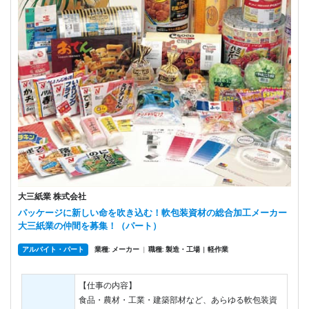
大三紙業 株式会社
パッケージに新しい命を吹き込む！軟包装資材の総合加工メーカー
大三紙業の仲間を募集！（パート）
アルバイト・パート
業種: メーカー
|
職種: 製造・工場
軽作業
|
【仕事の内容】
食品・農材・工業・建築部材など、あらゆる軟包装資