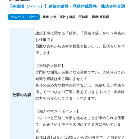
【事務職（パート）】建築の積算・見積作成業務｜株式会社金源
アルバイト・パート
業種: 小売・商社
建設・不動産
|
職種: 事務職
|
建築工事に関する「積算」「見積作成」を行う事務の
お仕事です。
図面や資料から資材や数量を拾い出し、見積もりを作
成します。
【未経験大歓迎】
専門的な知識が必要となる業務ですが、入社時点での
知識や経験は全く問いません！
業務の進め方や数字の見方などは、先輩社員が実務を
通して一つひとつ丁寧に教えていきますので、未経験
仕事の内容
の方でも安心してスタートできます。
【働きやすさ・ポイント】
コツコツと正確に作業を進めることが求められる仕事
で、正確さや丁寧さを大切にできる方に向いていま
す。
勤務は週3日または週5日から選択可能で、ご自身やご