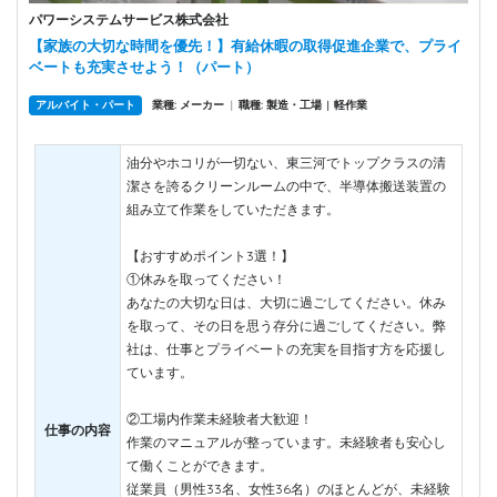
パワーシステムサービス株式会社
【家族の大切な時間を優先！】有給休暇の取得促進企業で、プライ
ベートも充実させよう！（パート）
アルバイト・パート
業種: メーカー
|
職種: 製造・工場
軽作業
|
油分やホコリが一切ない、東三河でトップクラスの清
潔さを誇るクリーンルームの中で、半導体搬送装置の
組み立て作業をしていただきます。
【おすすめポイント3選！】
①休みを取ってください！
あなたの大切な日は、大切に過ごしてください。休み
を取って、その日を思う存分に過ごしてください。弊
社は、仕事とプライベートの充実を目指す方を応援し
ています。
②工場内作業未経験者大歓迎！
仕事の内容
作業のマニュアルが整っています。未経験者も安心し
て働くことができます。
従業員（男性33名、女性36名）のほとんどが、未経験