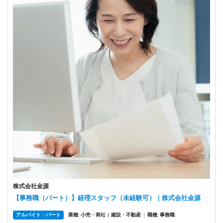
株式会社金源
【事務職（パート）】経理スタッフ（未経験可）｜株式会社金源
アルバイト・パート
業種: 小売・商社
建設・不動産
|
職種: 事務職
|