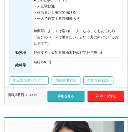
・未経験歓迎
・落ち着いた環境で働ける
・一人で作業する時間帯あり
時間帯によっては場内に一人になることもあるため、
「自分のペースで働きたい」という方に向いているお
仕事です。
勤務地
野依支所：愛知県豊橋市野依町字神戸坂1-11
時給1,140円
給料等
地元知名度バツグン
未経験者歓迎
自動車通勤OK
情報掲載日 2026.08.01
詳細を見る
キープする