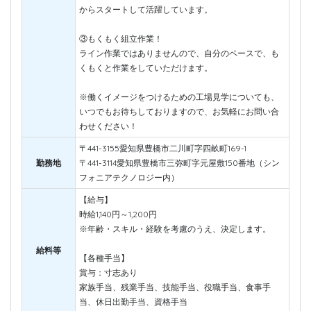
からスタートして活躍しています。
③もくもく組立作業！
ライン作業ではありませんので、自分のペースで、も
くもくと作業をしていただけます。
※働くイメージをつけるための工場見学についても、
いつでもお待ちしておりますので、お気軽にお問い合
わせください！
〒441-3155愛知県豊橋市二川町字四畝町169-1
勤務地
〒441-3114愛知県豊橋市三弥町字元屋敷150番地（シン
フォニアテクノロジー内）
【給与】
時給1,140円～1,200円
※年齢・スキル・経験を考慮のうえ、決定します。
給料等
【各種手当】
賞与：寸志あり
家族手当、残業手当、技能手当、役職手当、食事手
当、休日出勤手当、資格手当