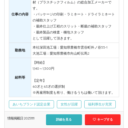
材（プラスチックフィルム）の総合加工メーカーで
す。
仕事の内容
・パッケージの印刷・ラミネート・ドライラミネート
の補助スタッフ
・最終仕上げ工程のスリット・断裁の補助スタッフ
・最終製品の検査・梱包スタッフ
として活躍して頂きます。
本社深田池工場：愛知県豊橋市雲谷町外ノ谷55-1
勤務地
大池工場：愛知県豊橋市向山町伝馬2
【時給】
1,140～1,500円
給料等
【定年】
60才と63才の選択制
※再雇用制度も有り、働けるうちは働いて頂けます。
あいちブランド認定企業
女性が活躍
福利厚生が充実
情報掲載日 2025.11.11
詳細を見る
キープする